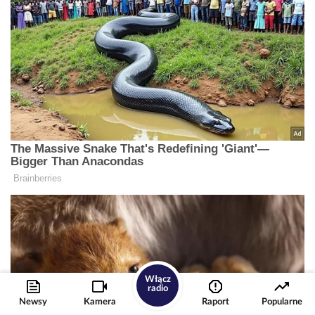
Włącz
radio
Newsy
Kamera
Raport
Popularne