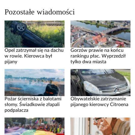
Pozostałe wiadomości
Opel zatrzymał się na dachu
Gorzów prawie na końcu
w rowie. Kierowca był
rankingu płac. Wyprzedził
pijany
tylko dwa miasta
Pożar ścierniska z balotami
Obywatelskie zatrzymanie
słomy. Świadkowie złapali
pijanego kierowcy Citroena
podpalacza