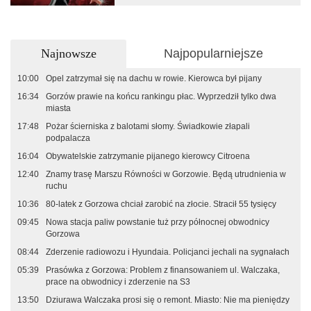
Najnowsze
Najpopularniejsze
10:00
Opel zatrzymał się na dachu w rowie. Kierowca był pijany
16:34
Gorzów prawie na końcu rankingu płac. Wyprzedził tylko dwa
miasta
17:48
Pożar ścierniska z balotami słomy. Świadkowie złapali
podpalacza
16:04
Obywatelskie zatrzymanie pijanego kierowcy Citroena
12:40
Znamy trasę Marszu Równości w Gorzowie. Będą utrudnienia w
ruchu
10:36
80-latek z Gorzowa chciał zarobić na złocie. Stracił 55 tysięcy
09:45
Nowa stacja paliw powstanie tuż przy północnej obwodnicy
Gorzowa
08:44
Zderzenie radiowozu i Hyundaia. Policjanci jechali na sygnałach
05:39
Prasówka z Gorzowa: Problem z finansowaniem ul. Walczaka,
prace na obwodnicy i zderzenie na S3
13:50
Dziurawa Walczaka prosi się o remont. Miasto: Nie ma pieniędzy