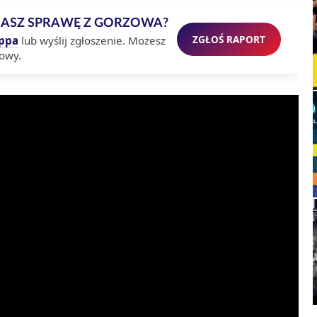
MASZ SPRAWĘ Z GORZOWA?
ZGŁOŚ RAPORT
ppa
lub wyślij zgłoszenie. Możesz
owy.