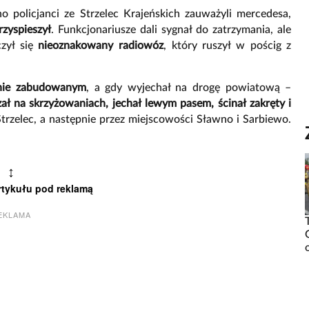
 policjanci ze Strzelec Krajeńskich zauważyli mercedesa,
rzyspieszył
. Funkcjonariusze dali sygnał do zatrzymania, ale
czył się
nieoznakowany radiowóz
, który ruszył w pościg z
nie zabudowanym
, a gdy wyjechał na drogę powiatową –
ał na skrzyżowaniach, jechał lewym pasem, ścinał zakręty i
Strzelec, a następnie przez miejscowości Sławno i Sarbiewo.
↕
rtykułu pod reklamą
EKLAMA