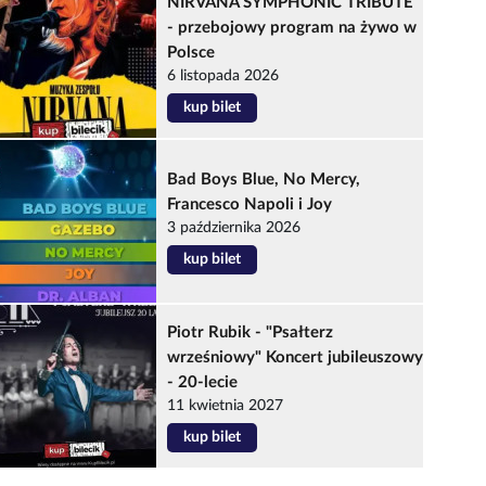
NIRVANA SYMPHONIC TRIBUTE
- przebojowy program na żywo w
Polsce
6 listopada 2026
kup bilet
Bad Boys Blue, No Mercy,
Francesco Napoli i Joy
3 października 2026
kup bilet
Piotr Rubik - "Psałterz
wrześniowy" Koncert jubileuszowy
- 20-lecie
11 kwietnia 2027
kup bilet