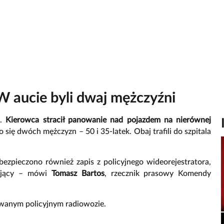
W aucie byli dwaj mężczyźni
o.
Kierowca stracił panowanie nad pojazdem na nierównej
się dwóch mężczyzn – 50 i 35-latek. Obaj trafili do szpitala
abezpieczono również zapis z policyjnego wideorejestratora,
erujący – mówi
Tomasz Bartos
, rzecznik prasowy Komendy
wanym policyjnym radiowozie.