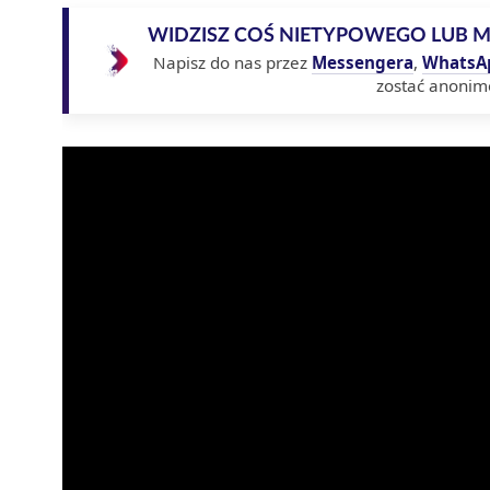
WIDZISZ COŚ NIETYPOWEGO LUB 
Napisz do nas przez
Messengera
,
WhatsA
zostać anonim