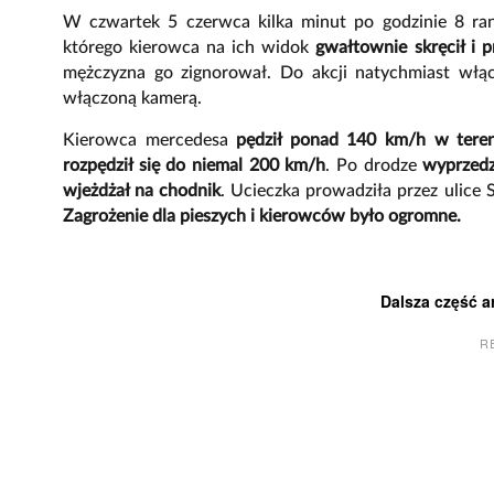
W czwartek 5 czerwca kilka minut po godzinie 8 rano
którego kierowca na ich widok
gwałtownie skręcił i p
mężczyzna go zignorował. Do akcji natychmiast włą
włączoną kamerą.
Kierowca mercedesa
pędził ponad 140 km/h w tere
rozpędził się do niemal 200 km/h
. Po drodze
wyprzedz
wjeżdżał na chodnik
. Ucieczka prowadziła przez ulice 
Zagrożenie dla pieszych i kierowców było ogromne.
Dalsza część a
R