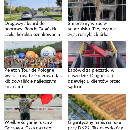
Drogowy absurd do
Śmiertelny wirus w
poprawy. Rondo Gdańskie
schronisku. Trzy psy nie
czeka korekta oznakowania
żyją, ruszyła zbiórka
Peleton Tour de Pologne
Łapówki za pieczątki w
wystartował z Gorzowa. Tak
dowodzie. Diagnosta i
kibicowaliście najlepszym
dziewięciu klientów przed
kolarzom
sądem
Wielkie ściganie rusza z
Gigantyczny napis na polu
Gorzowa. Czas na trzeci
przy DK22. Tak mieszkańcy