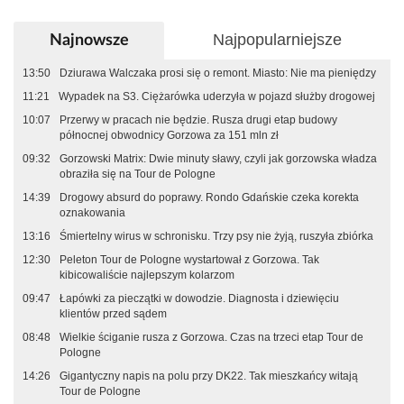
Najpopularniejsze
Najnowsze
13:50
Dziurawa Walczaka prosi się o remont. Miasto: Nie ma pieniędzy
11:21
Wypadek na S3. Ciężarówka uderzyła w pojazd służby drogowej
10:07
Przerwy w pracach nie będzie. Rusza drugi etap budowy
północnej obwodnicy Gorzowa za 151 mln zł
09:32
Gorzowski Matrix: Dwie minuty sławy, czyli jak gorzowska władza
obraziła się na Tour de Pologne
14:39
Drogowy absurd do poprawy. Rondo Gdańskie czeka korekta
oznakowania
13:16
Śmiertelny wirus w schronisku. Trzy psy nie żyją, ruszyła zbiórka
12:30
Peleton Tour de Pologne wystartował z Gorzowa. Tak
kibicowaliście najlepszym kolarzom
09:47
Łapówki za pieczątki w dowodzie. Diagnosta i dziewięciu
klientów przed sądem
08:48
Wielkie ściganie rusza z Gorzowa. Czas na trzeci etap Tour de
Pologne
14:26
Gigantyczny napis na polu przy DK22. Tak mieszkańcy witają
Tour de Pologne