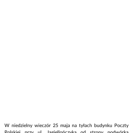
W niedzielny wieczór 25 maja na tyłach budynku Poczty
Polskiej przy ul. Jagiellończyka od strony podwórka