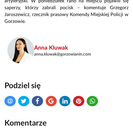
artyleryjski. W poniedziałek rano na miejscu pojawili się
saperzy, którzy zabrali pocisk – komentuje Grzegorz
Jaroszewicz, rzecznik prasowy Komendy Miejskiej Policji w
Gorzowie.
Anna Kluwak
anna.kluwak@gorzowianin.com
Podziel się
Komentarze