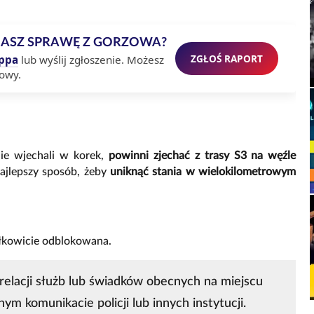
MASZ SPRAWĘ Z GORZOWA?
ZGŁOŚ RAPORT
ppa
lub wyślij zgłoszenie. Możesz
owy.
nie wjechali w korek,
powinni zjechać z trasy S3 na węźle
najlepszy sposób, żeby
uniknąć stania w wielokilometrowym
ałkowicie odblokowana.
relacji służb lub świadków obecnych na miejscu
nym komunikacie policji lub innych instytucji.