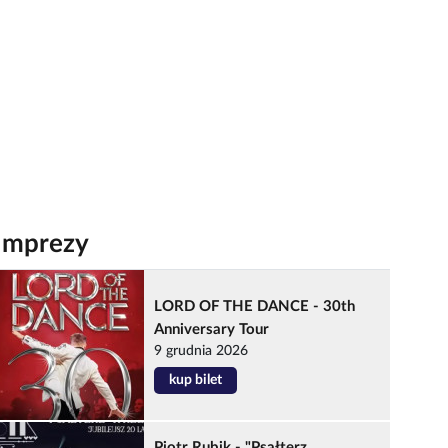
Imprezy
LORD OF THE DANCE - 30th
Anniversary Tour
9 grudnia 2026
kup bilet
Piotr Rubik - "Psałterz