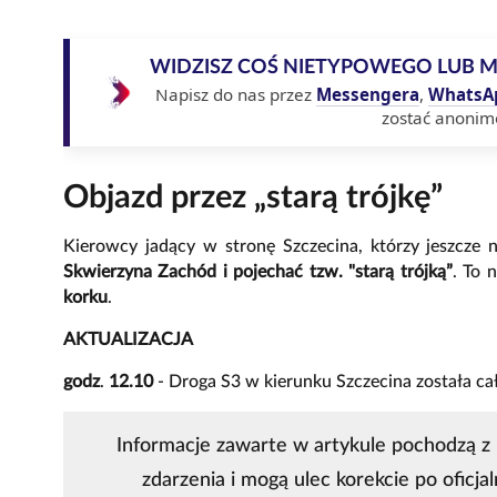
WIDZISZ COŚ NIETYPOWEGO LUB 
Napisz do nas przez
Messengera
,
WhatsA
zostać anonim
Objazd przez „starą trójkę”
Kierowcy jadący w stronę Szczecina, którzy jeszcze 
Skwierzyna Zachód i pojechać tzw. "starą trójką”
. To 
korku
.
AKTUALIZACJA
godz
.
12.10
- Droga S3 w kierunku Szczecina została c
Informacje zawarte w artykule pochodzą z 
zdarzenia i mogą ulec korekcie po oficjal