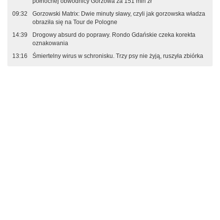
północnej obwodnicy Gorzowa za 151 mln zł
09:32
Gorzowski Matrix: Dwie minuty sławy, czyli jak gorzowska władza
obraziła się na Tour de Pologne
14:39
Drogowy absurd do poprawy. Rondo Gdańskie czeka korekta
oznakowania
13:16
Śmiertelny wirus w schronisku. Trzy psy nie żyją, ruszyła zbiórka