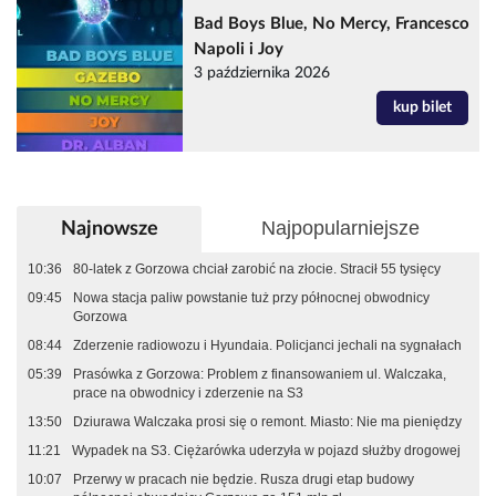
Bad Boys Blue, No Mercy, Francesco
Napoli i Joy
3 października 2026
kup bilet
Najpopularniejsze
Najnowsze
10:36
80-latek z Gorzowa chciał zarobić na złocie. Stracił 55 tysięcy
09:45
Nowa stacja paliw powstanie tuż przy północnej obwodnicy
Gorzowa
08:44
Zderzenie radiowozu i Hyundaia. Policjanci jechali na sygnałach
05:39
Prasówka z Gorzowa: Problem z finansowaniem ul. Walczaka,
prace na obwodnicy i zderzenie na S3
13:50
Dziurawa Walczaka prosi się o remont. Miasto: Nie ma pieniędzy
11:21
Wypadek na S3. Ciężarówka uderzyła w pojazd służby drogowej
10:07
Przerwy w pracach nie będzie. Rusza drugi etap budowy