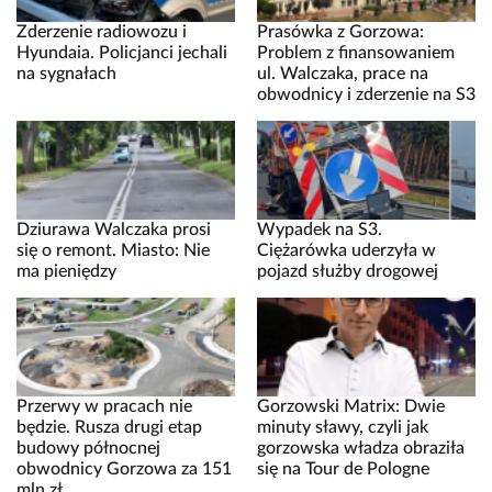
Zderzenie radiowozu i
Prasówka z Gorzowa:
Hyundaia. Policjanci jechali
Problem z finansowaniem
na sygnałach
ul. Walczaka, prace na
obwodnicy i zderzenie na S3
Dziurawa Walczaka prosi
Wypadek na S3.
się o remont. Miasto: Nie
Ciężarówka uderzyła w
ma pieniędzy
pojazd służby drogowej
Przerwy w pracach nie
Gorzowski Matrix: Dwie
będzie. Rusza drugi etap
minuty sławy, czyli jak
budowy północnej
gorzowska władza obraziła
obwodnicy Gorzowa za 151
się na Tour de Pologne
mln zł