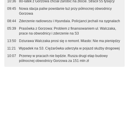
10:36
80-latek z Gorzowa chciał zarobić na złocie. Stracił 55 tysięcy
09:45
Nowa stacja paliw powstanie tuż przy północnej obwodnicy
Gorzowa
08:44
Zderzenie radiowozu i Hyundaia. Policjanci jechali na sygnałach
05:39
Prasówka z Gorzowa: Problem z finansowaniem ul. Walczaka,
prace na obwodnicy i zderzenie na S3
13:50
Dziurawa Walczaka prosi się o remont. Miasto: Nie ma pieniędzy
11:21
Wypadek na S3. Ciężarówka uderzyła w pojazd służby drogowej
10:07
Przerwy w pracach nie będzie. Rusza drugi etap budowy
północnej obwodnicy Gorzowa za 151 mln zł