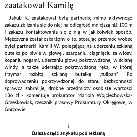
zaatakował Kamilę
- Jakub K. zaatakował byłą partnerkę mimo aktywnego
zakazu zbliżania się do niej na odległość mniejszą niż 100 m
i zakazu kontaktowania się z nią w jakikolwiek sposób.
Mężczyzna został oskarżony o to, stosując przemoc wobec
byłej partnerki Kamili W. polegającą na uderzeniu szklaną
butelką po piwie w głowę , szarpaniu, ciągnięciu za włosy,
kopaniu nogami, uderzaniu głową pokrzywdzonej w ścianę
windy, a także uderzając pokrzywdzoną ręką, w której
trzymał rozbitą szklaną butelkę „tulipan”. Po
doprowadzeniu pokrzywdzonej do stanu bezbronności
sprawca zabrał jej drobne przedmioty osobiste wartości
136 zł - komentuje prokurator Mariola Wojciechowska-
Grześkowiak, rzecznik prasowy Prokuratury Okręgowej w
Gorzowie
↕
Dalsza część artykułu pod reklamą