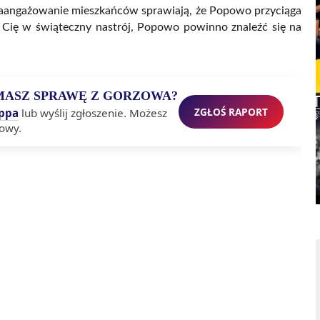
 zaangażowanie mieszkańców sprawiają, że Popowo przyciąga
zi Cię w świąteczny nastrój, Popowo powinno znaleźć się na
MASZ SPRAWĘ Z GORZOWA?
ZGŁOŚ RAPORT
ppa
lub wyślij zgłoszenie. Możesz
owy.