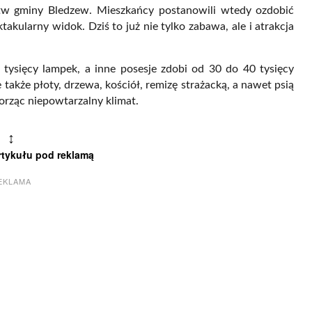
ołectw gminy Bledzew. Mieszkańcy postanowili wtedy ozdobić
akularny widok. Dziś to już nie tylko zabawa, ale i atrakcja
ysięcy lampek, a inne posesje zdobi od 30 do 40 tysięcy
 także płoty, drzewa, kościół, remizę strażacką, a nawet psią
orząc niepowtarzalny klimat.
↕
rtykułu pod reklamą
EKLAMA