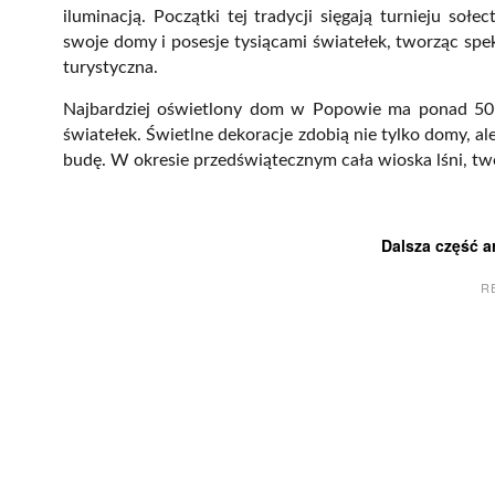
iluminacją. Początki tej tradycji sięgają turnieju s
swoje domy i posesje tysiącami światełek, tworząc spekt
turystyczna.
Najbardziej oświetlony dom w Popowie ma ponad 50 t
światełek. Świetlne dekoracje zdobią nie tylko domy, ale
budę. W okresie przedświątecznym cała wioska lśni, tw
Dalsza część a
R