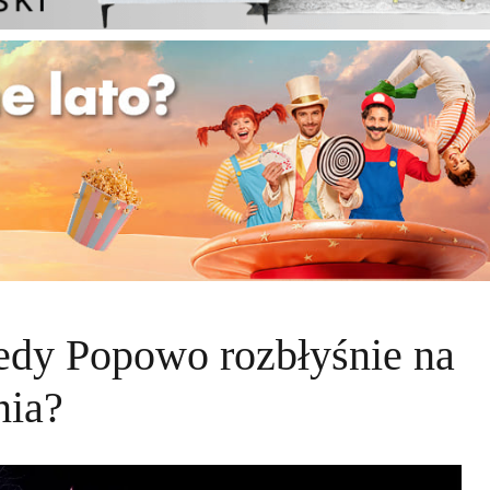
edy Popowo rozbłyśnie na
nia?