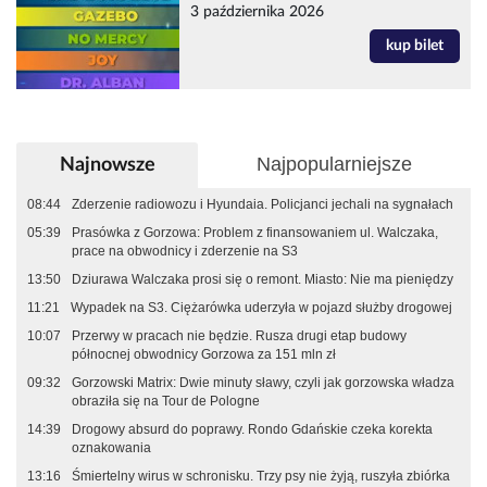
3 października 2026
kup bilet
Najpopularniejsze
Najnowsze
08:44
Zderzenie radiowozu i Hyundaia. Policjanci jechali na sygnałach
05:39
Prasówka z Gorzowa: Problem z finansowaniem ul. Walczaka,
prace na obwodnicy i zderzenie na S3
13:50
Dziurawa Walczaka prosi się o remont. Miasto: Nie ma pieniędzy
11:21
Wypadek na S3. Ciężarówka uderzyła w pojazd służby drogowej
10:07
Przerwy w pracach nie będzie. Rusza drugi etap budowy
północnej obwodnicy Gorzowa za 151 mln zł
09:32
Gorzowski Matrix: Dwie minuty sławy, czyli jak gorzowska władza
obraziła się na Tour de Pologne
14:39
Drogowy absurd do poprawy. Rondo Gdańskie czeka korekta
oznakowania
13:16
Śmiertelny wirus w schronisku. Trzy psy nie żyją, ruszyła zbiórka