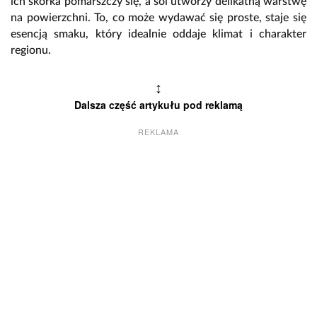
ich skórka pomarszczy się, a sól utworzy delikatną warstwę
na powierzchni. To, co może wydawać się proste, staje się
esencją smaku, który idealnie oddaje klimat i charakter
regionu.
↕
Dalsza część artykułu pod reklamą
REKLAMA