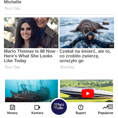
Włącz
radio
Newsy
Kamera
Raport
Popularne