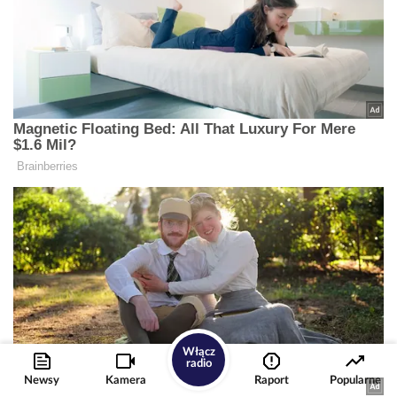
Włącz
radio
Newsy
Kamera
Raport
Popularne