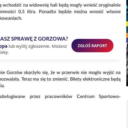
ą wchodzić na widownię hali będą mogły wnieść oryginalnie
emności 0,5 litra. Ponadto będzie można wnosić własne
akowaniach.
MASZ SPRAWĘ Z GORZOWA?
ZGŁOŚ RAPORT
ppa
lub wyślij zgłoszenie. Możesz
owy.
nie Gorzów skarżyło się, że w przerwie nie mogło wyjść na
ozwalała. Teraz ma się to zmienić. Bilety elektroniczne będą
ia.
 obsługiwane przez pracowników Centrum Sportowo-