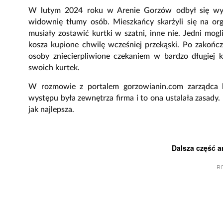
W lutym 2024 roku w Arenie Gorzów odbył się wys
widownię tłumy osób. Mieszkańcy skarżyli się na o
musiały zostawić kurtki w szatni, inne nie. Jedni mog
kosza kupione chwilę wcześniej przekąski. Po zakońc
osoby zniecierpliwione czekaniem w bardzo długiej k
swoich kurtek.
W rozmowie z portalem gorzowianin.com zarządca h
występu była zewnętrza firma i to ona ustalała zasady.
jak najlepsza.
Dalsza część a
R