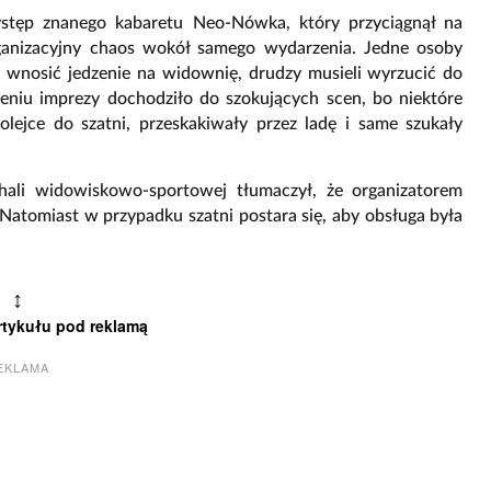
tęp znanego kabaretu Neo-Nówka, który przyciągnął na
rganizacyjny chaos wokół samego wydarzenia. Jedne osoby
li wnosić jedzenie na widownię, drudzy musieli wyrzucić do
zeniu imprezy dochodziło do szokujących scen, bo niektóre
olejce do szatni, przeskakiwały przez ladę i same szukały
ali widowiskowo-sportowej tłumaczył, że organizatorem
 Natomiast w przypadku szatni postara się, aby obsługa była
↕
rtykułu pod reklamą
EKLAMA