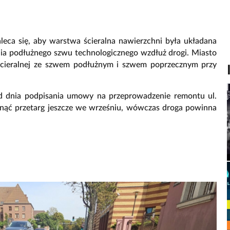
eca się, aby warstwa ścieralna nawierzchni była układana
nia podłużnego szwu technologicznego wzdłuż drogi. Miasto
cieralnej ze szwem podłużnym i szwem poprzecznym przy
 od dnia podpisania umowy na przeprowadzenie remontu ul.
zygnąć przetarg jeszcze we wrześniu, wówczas droga powinna