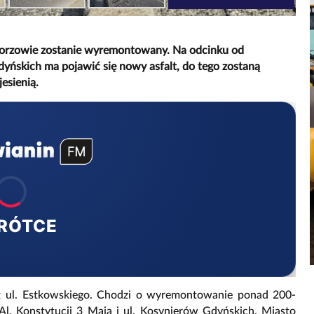
 Gorzowie zostanie wyremontowany. Na odcinku od
dyńskich ma pojawić się nowy asfalt, do tego zostaną
esienią.
RÓTCE
t ul. Estkowskiego. Chodzi o wyremontowanie ponad 200-
l. Konstytucji 3 Maja i ul. Kosynierów Gdyńskich. Miasto