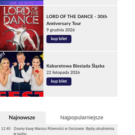
LORD OF THE DANCE - 30th
Anniversary Tour
9 grudnia 2026
kup bilet
Kabaretowa Biesiada Śląska
22 listopada 2026
kup bilet
Najpopularniejsze
Najnowsze
12:40
Znamy trasę Marszu Równości w Gorzowie. Będą utrudnienia
w ruchu