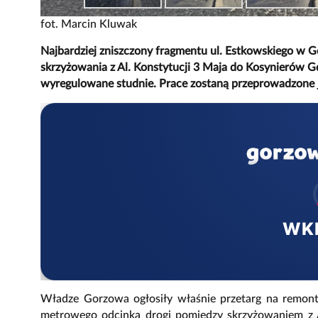
fot. Marcin Kluwak
Najbardziej zniszczony fragmentu ul. Estkowskiego w
skrzyżowania z Al. Konstytucji 3 Maja do Kosynierów G
wyregulowane studnie. Prace zostaną przeprowadzone j
WK
Władze Gorzowa ogłosiły właśnie przetarg na remon
metrowego odcinka drogi pomiędzy skrzyżowaniem z A