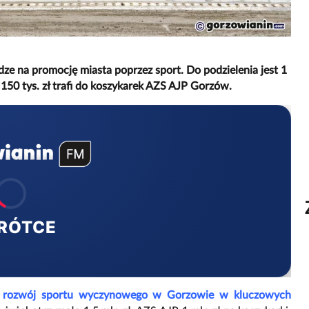
e na promocję miasta poprzez sport. Do podzielenia jest 1
a 150 tys. zł trafi do koszykarek AZS AJP Gorzów.
RÓTCE
na rozwój sportu wyczynowego w Gorzowie w kluczowych