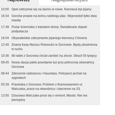
10:00
Opel zatrzymał się na dachu w rowie. Kierowca był pijany
16:34
Gorzów prawie na końcu rankingu płac. Wyprzedził tylko dwa
miasta
17:48
Pożar ścierniska z balotami słomy. Świadkowie złapali
podpalacza
16:04
Obywatelskie zatrzymanie pijanego kierowcy Citroena
12:40
Znamy trasę Marszu Równości w Gorzowie. Będą utrudnienia
w ruchu
10:36
80-latek z Gorzowa chciał zarobić na złocie. Stracił 55 tysięcy
09:45
Nowa stacja paliw powstanie tuż przy północnej obwodnicy
Gorzowa
08:44
Zderzenie radiowozu i Hyundaia. Policjanci jechali na
sygnałach
05:39
Prasówka z Gorzowa: Problem z finansowaniem ul.
Walczaka, prace na obwodnicy i zderzenie na S3
13:50
Dziurawa Walczaka prosi się o remont. Miasto: Nie ma
pieniędzy