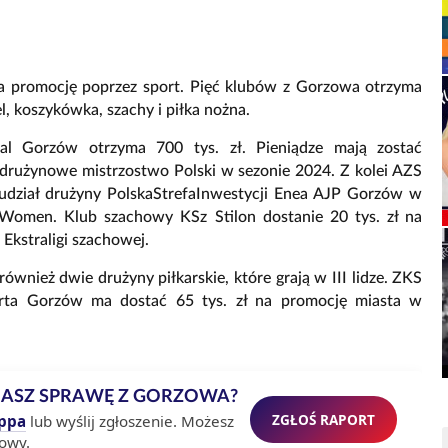
 na promocję poprzez sport. Pięć klubów z Gorzowa otrzyma
żel, koszykówka, szachy i piłka nożna.
al Gorzów otrzyma 700 tys. zł. Pieniądze mają zostać
 drużynowe mistrzostwo Polski w sezonie 2024. Z kolei AZS
 udział drużyny PolskaStrefaInwestycji Enea AJP Gorzów w
 Women. Klub szachowy KSz Stilon dostanie 20 tys. zł na
Ekstraligi szachowej.
ównież dwie drużyny piłkarskie, które grają w III lidze. ZKS
arta Gorzów ma dostać 65 tys. zł na promocję miasta w
MASZ SPRAWĘ Z GORZOWA?
ZGŁOŚ RAPORT
ppa
lub wyślij zgłoszenie. Możesz
owy.