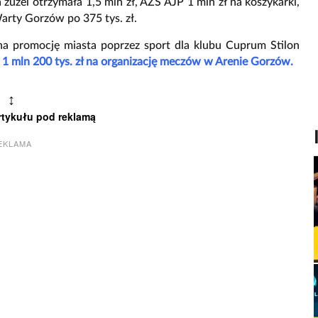
żużel otrzymała 1,5 mln zł, AZS AJP 1 mln zł na koszykarki,
 Warty Gorzów po 375 tys. zł.
na promocję miasta poprzez sport dla klubu Cuprum Stilon
li 1 mln 200 tys. zł na organizację meczów w Arenie Gorzów.
↕
rtykułu pod reklamą
EKLAMA