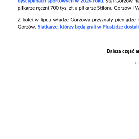
dyscyplinach sportowych w 2024 roku.
Stal Gorzów na 
piłkarze ręczni 700 tys. zł, a piłkarze Stilonu Gorzów i
Z kolei w lipcu władze Gorzowa przyznały pieniądze 
Gorzów.
Siatkarze, którzy będą grali w PlusLidze dosta
Dalsza część a
R