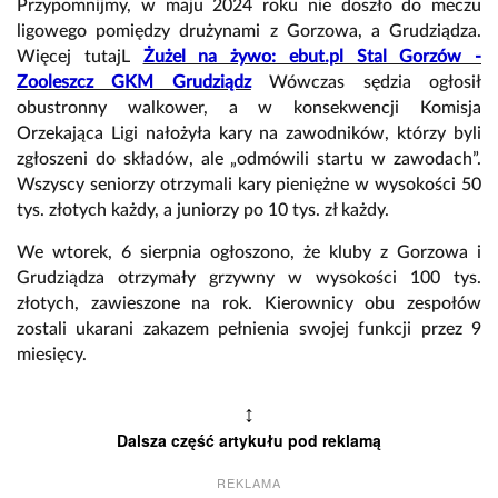
Przypomnijmy, w maju 2024 roku nie doszło do meczu
ligowego pomiędzy drużynami z Gorzowa, a Grudziądza.
Więcej tutajL
Żużel na żywo: ebut.pl Stal Gorzów -
Zooleszcz GKM Grudziądz
Wówczas sędzia ogłosił
obustronny walkower, a w konsekwencji Komisja
Orzekająca Ligi nałożyła kary na zawodników, którzy byli
zgłoszeni do składów, ale „odmówili startu w zawodach”.
Wszyscy seniorzy otrzymali kary pieniężne w wysokości 50
tys. złotych każdy, a juniorzy po 10 tys. zł każdy.
We wtorek, 6 sierpnia ogłoszono, że kluby z Gorzowa i
Grudziądza otrzymały grzywny w wysokości 100 tys.
złotych, zawieszone na rok. Kierownicy obu zespołów
zostali ukarani zakazem pełnienia swojej funkcji przez 9
miesięcy.
↕
Dalsza część artykułu pod reklamą
REKLAMA