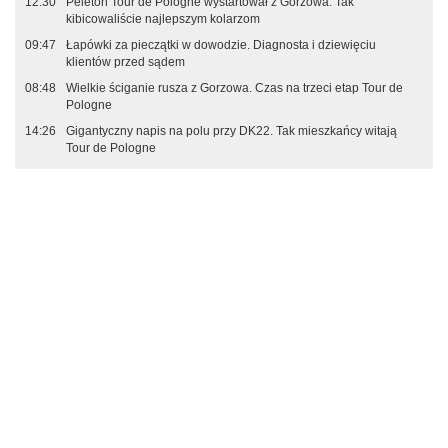
12:30
Peleton Tour de Pologne wystartował z Gorzowa. Tak
kibicowaliście najlepszym kolarzom
09:47
Łapówki za pieczątki w dowodzie. Diagnosta i dziewięciu
klientów przed sądem
08:48
Wielkie ściganie rusza z Gorzowa. Czas na trzeci etap Tour de
Pologne
14:26
Gigantyczny napis na polu przy DK22. Tak mieszkańcy witają
Tour de Pologne