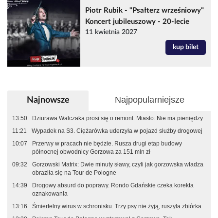
Piotr Rubik - "Psałterz wrześniowy"
Koncert jubileuszowy - 20-lecie
11 kwietnia 2027
kup bilet
Najpopularniejsze
Najnowsze
13:50
Dziurawa Walczaka prosi się o remont. Miasto: Nie ma pieniędzy
11:21
Wypadek na S3. Ciężarówka uderzyła w pojazd służby drogowej
10:07
Przerwy w pracach nie będzie. Rusza drugi etap budowy
północnej obwodnicy Gorzowa za 151 mln zł
09:32
Gorzowski Matrix: Dwie minuty sławy, czyli jak gorzowska władza
obraziła się na Tour de Pologne
14:39
Drogowy absurd do poprawy. Rondo Gdańskie czeka korekta
oznakowania
13:16
Śmiertelny wirus w schronisku. Trzy psy nie żyją, ruszyła zbiórka