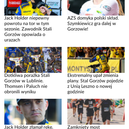
Jack Holder niepewny
AZS domyka polski skład.
powrotu na tor w tym
Szymkiewicz gra dalej w
sezonie. Zawodnik Stali
Gorzowie!
Gorzów opowiada o
urazach
Dotkliwa porażka Stali
Ekstremalny upał zmienia
Gorzów w Lublinie.
plany. Stal Gorzów pojedzie
Thomsen i Paluch nie
z Unią Leszno o nowej
obronili wyniku
godzinie
Jack Holder złamał rękę.
Zamknięty most