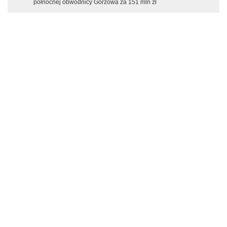
północnej obwodnicy Gorzowa za 151 mln zł