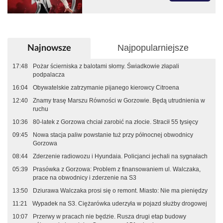
Najpopularniejsze
Najnowsze
17:48
Pożar ścierniska z balotami słomy. Świadkowie złapali
podpalacza
16:04
Obywatelskie zatrzymanie pijanego kierowcy Citroena
12:40
Znamy trasę Marszu Równości w Gorzowie. Będą utrudnienia w
ruchu
10:36
80-latek z Gorzowa chciał zarobić na złocie. Stracił 55 tysięcy
09:45
Nowa stacja paliw powstanie tuż przy północnej obwodnicy
Gorzowa
08:44
Zderzenie radiowozu i Hyundaia. Policjanci jechali na sygnałach
05:39
Prasówka z Gorzowa: Problem z finansowaniem ul. Walczaka,
prace na obwodnicy i zderzenie na S3
13:50
Dziurawa Walczaka prosi się o remont. Miasto: Nie ma pieniędzy
11:21
Wypadek na S3. Ciężarówka uderzyła w pojazd służby drogowej
10:07
Przerwy w pracach nie będzie. Rusza drugi etap budowy