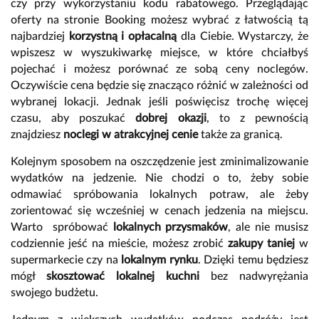
czy przy wykorzystaniu kodu rabatowego. Przeglądając
oferty na stronie Booking możesz wybrać z łatwością tą
najbardziej
korzystną i opłacalną
dla Ciebie. Wystarczy, że
wpiszesz w wyszukiwarkę miejsce, w które chciałbyś
pojechać i możesz porównać ze sobą ceny noclegów.
Oczywiście cena będzie się znacząco różnić w zależności od
wybranej lokacji. Jednak jeśli poświęcisz trochę więcej
czasu, aby poszukać
dobrej okazji
, to z pewnością
znajdziesz
noclegi w atrakcyjnej cenie
także za granicą.
Kolejnym sposobem na oszczędzenie jest zminimalizowanie
wydatków na jedzenie. Nie chodzi o to, żeby sobie
odmawiać spróbowania lokalnych potraw, ale żeby
zorientować się wcześniej w cenach jedzenia na miejscu.
Warto spróbować
lokalnych przysmaków
, ale nie musisz
codziennie jeść na mieście, możesz zrobić
zakupy taniej
w
supermarkecie czy na
lokalnym rynku
. Dzięki temu będziesz
mógł
skosztować lokalnej kuchni
bez nadwyrężania
swojego budżetu.