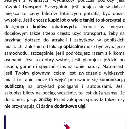
Jednym z większych wydatków podczas podróży jest
również
transport
. Szczególnie, jeśli udajesz się w dalsze
miejsca to ceny biletów lotniczych potrafią być dosyć
wysokie. Jeśli chcesz
kupić lot o wiele taniej
to skorzystaj z
dostępnych
kodów rabatowych.
Jednak w miejscu
docelowym także trzeba często użyć transportu, żeby na
przykład dotrzeć do atrakcji i zabytków w pobliskich
miastach. Zależnie od lokacji
opłacalne
może być wynajęcie
samochodu, szczególnie, jeśli podróżujesz razem z kilkoma
osobami. Jest to dobry wybór, jeśli planujesz jeździć po
lasach, górach i spędzać czas na łonie natury. Natomiast,
jeśli Twoim głównym celem jest zwiedzanie większych
miast to taniej może Ci wyjść poruszanie się
komunikacją
publiczną
na przykład pociągami i autobusami. Jeśli
zakupisz bilety na pociąg wcześnie, to jest duża szansa, że
dostaniesz jakąś
zniżkę.
Przed zakupem sprawdź także, czy
nie przysługują Ci żadne
dodatkowe ulgi.