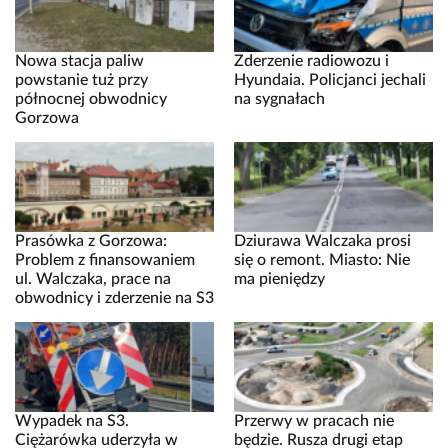
Nowa stacja paliw
Zderzenie radiowozu i
powstanie tuż przy
Hyundaia. Policjanci jechali
północnej obwodnicy
na sygnałach
Gorzowa
Prasówka z Gorzowa:
Dziurawa Walczaka prosi
Problem z finansowaniem
się o remont. Miasto: Nie
ul. Walczaka, prace na
ma pieniędzy
obwodnicy i zderzenie na S3
Wypadek na S3.
Przerwy w pracach nie
Ciężarówka uderzyła w
będzie. Rusza drugi etap