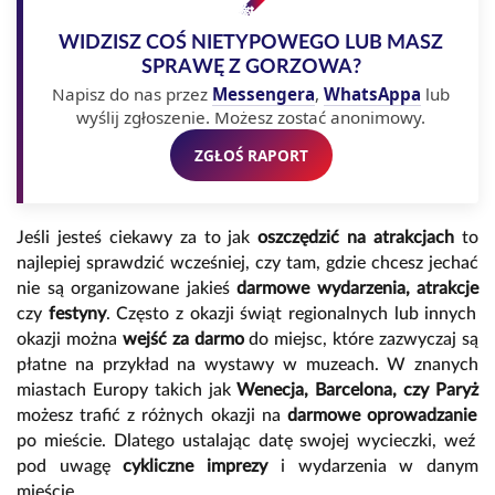
WIDZISZ COŚ NIETYPOWEGO LUB MASZ
SPRAWĘ Z GORZOWA?
Napisz do nas przez
Messengera
,
WhatsAppa
lub
wyślij zgłoszenie. Możesz zostać anonimowy.
ZGŁOŚ RAPORT
Jeśli jesteś ciekawy za to jak
oszczędzić na atrakcjach
to
najlepiej sprawdzić wcześniej, czy tam, gdzie chcesz jechać
nie są organizowane jakieś
darmowe wydarzenia, atrakcje
czy
festyny
. Często z okazji świąt regionalnych lub innych
okazji można
wejść za darmo
do miejsc, które zazwyczaj są
płatne na przykład na wystawy w muzeach. W znanych
miastach Europy takich jak
Wenecja, Barcelona, czy Paryż
możesz trafić z różnych okazji na
darmowe oprowadzanie
po mieście. Dlatego ustalając datę swojej wycieczki, weź
pod uwagę
cykliczne imprezy
i wydarzenia w danym
mieście.