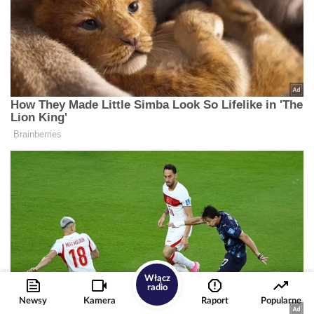
Włącz
radio
Newsy
Kamera
Raport
Popularne