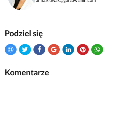
anna.kluwak@gorzowianin.com
Podziel się
Komentarze