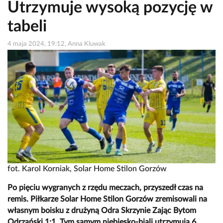
Utrzymuje wysoką pozycję w
tabeli
4 maja 2024, 19:12, Anna Kluwak
fot. Karol Korniak, Solar Home Stilon Gorzów
Po pięciu wygranych z rzędu meczach, przyszedł czas na
remis. Piłkarze Solar Home Stilon Gorzów zremisowali na
własnym boisku z drużyną Odra Skrzynie Zając Bytom
Odrzański 1:1. Tym samym niebiesko-biali utrzymują 6