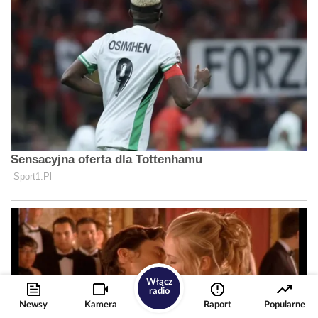
Włącz
radio
Newsy
Kamera
Raport
Popularne