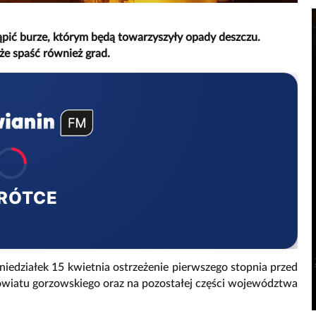
pić burze, którym będą towarzyszyły opady deszczu.
że spaść również grad.
RÓTCE
iedziałek 15 kwietnia ostrzeżenie pierwszego stopnia przed
powiatu gorzowskiego oraz na pozostałej części województwa