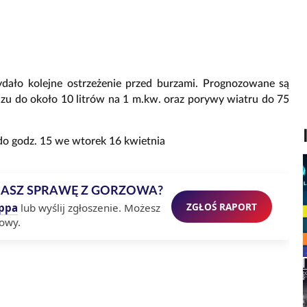
ło kolejne ostrzeżenie przed burzami. Prognozowane są
zu do około 10 litrów na 1 m.kw. oraz porywy wiatru do 75
do godz. 15 we wtorek 16 kwietnia
MASZ SPRAWĘ Z GORZOWA?
ZGŁOŚ RAPORT
ppa
lub wyślij zgłoszenie. Możesz
owy.