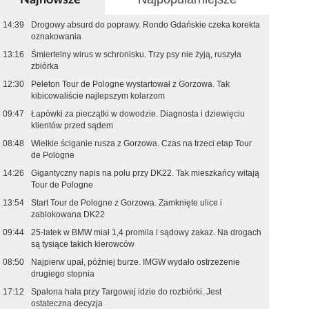
14:39
Drogowy absurd do poprawy. Rondo Gdańskie czeka korekta
oznakowania
13:16
Śmiertelny wirus w schronisku. Trzy psy nie żyją, ruszyła
zbiórka
12:30
Peleton Tour de Pologne wystartował z Gorzowa. Tak
kibicowaliście najlepszym kolarzom
09:47
Łapówki za pieczątki w dowodzie. Diagnosta i dziewięciu
klientów przed sądem
08:48
Wielkie ściganie rusza z Gorzowa. Czas na trzeci etap Tour
de Pologne
14:26
Gigantyczny napis na polu przy DK22. Tak mieszkańcy witają
Tour de Pologne
13:54
Start Tour de Pologne z Gorzowa. Zamknięte ulice i
zablokowana DK22
09:44
25-latek w BMW miał 1,4 promila i sądowy zakaz. Na drogach
są tysiące takich kierowców
08:50
Najpierw upał, później burze. IMGW wydało ostrzeżenie
drugiego stopnia
17:12
Spalona hala przy Targowej idzie do rozbiórki. Jest
ostateczna decyzja