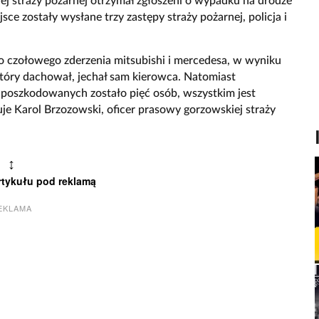
ej straży pożarnej otrzymał zgłoszeni o wypadku na drodze
e zostały wysłane trzy zastępy straży pożarnej, policja i
 do czołowego zderzenia mitsubishi i mercedesa, w wyniku
który dachował, jechał sam kierowca. Natomiast
 poszkodowanych zostało pięć osób, wszystkim jest
e Karol Brzozowski, oficer prasowy gorzowskiej straży
↕
rtykułu pod reklamą
EKLAMA