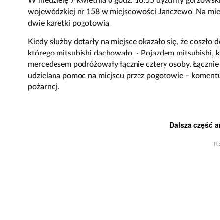
W niedzielę 7 kwietnia o godz. 16:55 dyżurny gorzowski
wojewódzkiej nr 158 w miejscowości Janczewo. Na miejsc
dwie karetki pogotowia.
Kiedy służby dotarły na miejsce okazało się, że doszło
którego mitsubishi dachowało. - Pojazdem mitsubishi, 
mercedesem podróżowały łącznie cztery osoby. Łącznie
udzielana pomoc na miejscu przez pogotowie – komentuj
pożarnej.
Dalsza część a
R