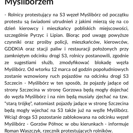
Myśliborzem
- Rolnicy protestujący na S3 węzeł Myślibórz od początku
protestu są świadomi utrudnień z jakimi mierzą się na co
dzień kierowcy i mieszkańcy pobliskich miejscowości,
szczególnie Pyrzyc i Lipian. Biorąc pod uwagę powyższe
czynniki oraz prośby policji, mieszkańców, kierowców,
GDDKIA oraz stacji paliw i restauracji położonych przy
zamkniętym odcinku drogi S3, rolnicy postanowili, zgodnie
ze sugestiami służb, zmodyfikować blokadę węzła
Myślibórz. Od wtorku 12 marca od godzin popołudniowych
zostanie wznowiony ruch pojazdów na odcinku drogi S3
Szczecin - Myślibórz w ten sposób, że pojazdy jadące od
strony Szczecina w stronę Gorzowa będą mogły dojechać
do węzła Myślibórz i na nim będą musiały zjechać na tzw.
"starą trójkę", natomiast pojazdy jadące w stronę Szczecina
będą mogły wjechać na S3 także już na węźle Myślibórz.
Wciąż droga S3 pozostanie zablokowana na odcinku węzeł
Myślibórz - Gorzów Północ w obu kierunkach - informuje
Roman Waszczyk, rzecznik protestujących rolników.