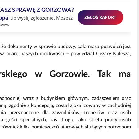
MASZ SPRAWĘ Z GORZOWA?
ZGŁOŚ RAPORT
ppa
lub wyślij zgłoszenie. Możesz
owy.
aj, że dokumenty w sprawie budowy, cała masa pozwoleń jest
 w miarę naszych możliwości – powiedział Cezary Kulesza,
arskiego w Gorzowie. Tak ma
zachodniej wraz z budynkiem głównym, zadaszeniem oraz
ą, zgodnie z koncepcją, został zlokalizowany w zachodniej
enia przeznaczone dla zawodników, trenerów oraz osób
a gości specjalnych, zaś drugie jako strefa pracy osób
u również kilka pomieszczeń biurowych służących potrzebom