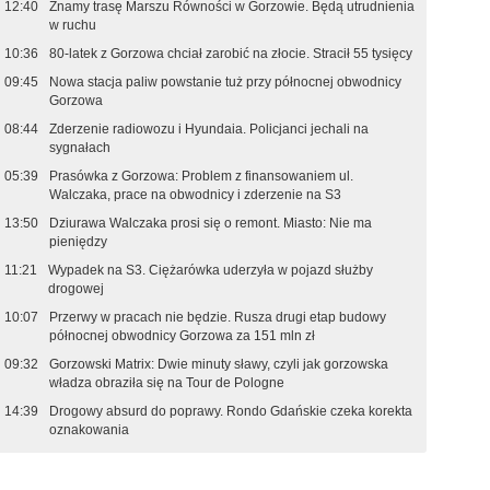
12:40
Znamy trasę Marszu Równości w Gorzowie. Będą utrudnienia
w ruchu
10:36
80-latek z Gorzowa chciał zarobić na złocie. Stracił 55 tysięcy
09:45
Nowa stacja paliw powstanie tuż przy północnej obwodnicy
Gorzowa
08:44
Zderzenie radiowozu i Hyundaia. Policjanci jechali na
sygnałach
05:39
Prasówka z Gorzowa: Problem z finansowaniem ul.
Walczaka, prace na obwodnicy i zderzenie na S3
13:50
Dziurawa Walczaka prosi się o remont. Miasto: Nie ma
pieniędzy
11:21
Wypadek na S3. Ciężarówka uderzyła w pojazd służby
drogowej
10:07
Przerwy w pracach nie będzie. Rusza drugi etap budowy
północnej obwodnicy Gorzowa za 151 mln zł
09:32
Gorzowski Matrix: Dwie minuty sławy, czyli jak gorzowska
władza obraziła się na Tour de Pologne
14:39
Drogowy absurd do poprawy. Rondo Gdańskie czeka korekta
oznakowania