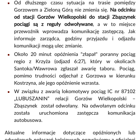
Od dłuższego czasu sytuacja na trasie pomiędzy
Gorzowem a Zieloną Górą nie zmienia się.
Na odcinku
od stacji Gorzów Wielkopolski do stacji Zbąszynek
pociągi są z reguły odwoływane
, a w to miejsce
przewoźnik wprowadza komunikację zastępczą. Jak
informuje zarządca, godziny przyjazdu i odjazdu
komunikacji mogą ulec zmianie.
Około 20 minut opóźnienia "złapał" poranny pociąg
regio z Krzyża (odjazd 6:27), który w okolicach
Santoka/Wawrowa zgłaszał awarię taboru. Pociąg,
pomimo trudności odjechał z Gorzowa w kierunku
Kostrzyna, ale jego opóźnienie wzrasta.
W związku z awarią lokomotywy pociąg IC nr 87102
„LUBUSZANIN” relacji Gorzów Wielkopolski –
Zbąszynek został odwołany. Na odwołanym odcinku
została uruchomiona zastępcza komunikacja
autobusowa.
Aktualne informacje dotyczące opóźnionych lub