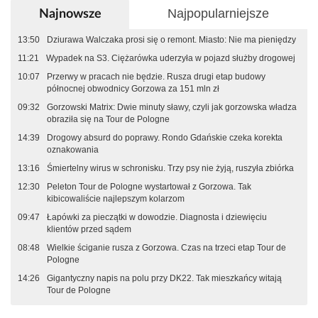
Najpopularniejsze
Najnowsze
13:50
Dziurawa Walczaka prosi się o remont. Miasto: Nie ma pieniędzy
11:21
Wypadek na S3. Ciężarówka uderzyła w pojazd służby drogowej
10:07
Przerwy w pracach nie będzie. Rusza drugi etap budowy
północnej obwodnicy Gorzowa za 151 mln zł
09:32
Gorzowski Matrix: Dwie minuty sławy, czyli jak gorzowska władza
obraziła się na Tour de Pologne
14:39
Drogowy absurd do poprawy. Rondo Gdańskie czeka korekta
oznakowania
13:16
Śmiertelny wirus w schronisku. Trzy psy nie żyją, ruszyła zbiórka
12:30
Peleton Tour de Pologne wystartował z Gorzowa. Tak
kibicowaliście najlepszym kolarzom
09:47
Łapówki za pieczątki w dowodzie. Diagnosta i dziewięciu
klientów przed sądem
08:48
Wielkie ściganie rusza z Gorzowa. Czas na trzeci etap Tour de
Pologne
14:26
Gigantyczny napis na polu przy DK22. Tak mieszkańcy witają
Tour de Pologne