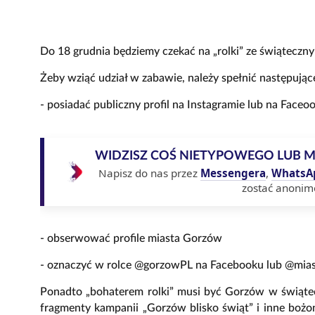
Do 18 grudnia będziemy czekać na „rolki” ze świątecz
Żeby wziąć udział w zabawie, należy spełnić następują
- posiadać publiczny profil na Instagramie lub na Faceo
WIDZISZ COŚ NIETYPOWEGO LUB 
Napisz do nas przez
Messengera
,
WhatsA
zostać anonim
- obserwować profile miasta Gorzów
- oznaczyć w rolce @gorzowPL na Facebooku lub @mia
Ponadto „bohaterem rolki” musi być Gorzów w świątec
fragmenty kampanii „Gorzów blisko świąt” i inne bożo