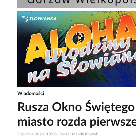
Wiadomości
Rusza Okno Świętego 
miasto rozda pierwsz
5 grudnia 2023, 10:10, Oprac.: Marcin Kluwak