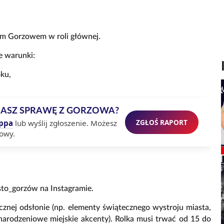
nym Gorzowem w roli głównej.
ce warunki:
oku,
MASZ SPRAWĘ Z GORZOWA?
ZGŁOŚ RAPORT
ppa
lub wyślij zgłoszenie. Możesz
owy.
sto_gorzów na Instagramie.
znej odsłonie (np. elementy świątecznego wystroju miasta,
narodzeniowe miejskie akcenty). Rolka musi trwać od 15 do