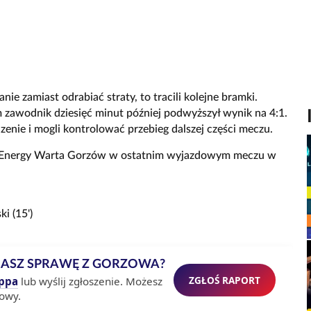
e zamiast odrabiać straty, to tracili kolejne bramki.
m zawodnik dziesięć minut później podwyższył wynik na 4:1.
zenie i mogli kontrolować przebieg dalszej części meczu.
troEnergy Warta Gorzów w ostatnim wyjazdowym meczu w
ki (15')
MASZ SPRAWĘ Z GORZOWA?
ZGŁOŚ RAPORT
ppa
lub wyślij zgłoszenie. Możesz
owy.