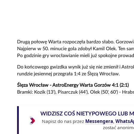
Drugą połowę Warta rozpoczęła bardzo słabo. Gorzowiani
Najpierw w 50. minucie gola zdobył Kamil Olek. Ten sa
Po godzinie gry wrocławianie mieli już spokojne prowad
Do końcowego gwizdka wynik już się nie zmienił i As
rundzie jesiennej przegrała 1:4 ze Ślęzą Wrocław.
Ślęza Wrocław - AstroEnergy Warta Gorzów 4:1 (2:1)
Bramki: Kozik (13'), Pisarczuk (44'), Olek (50', 60') - Hrabs
WIDZISZ COŚ NIETYPOWEGO LUB 
Napisz do nas przez
Messengera
,
WhatsA
zostać anonim