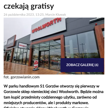
czekają gratisy
26 października 2023, 13:25, Marcin Kluwak
ZOBACZ GALERIĘ (6)
fot. gorzowianin.com
W parku handlowym S1 Gorzów otworzy się pierwszy w
Gorzowie sklep niemieckiej sieci Woolworth. Będzie można
tam kupić przedmioty codziennego użytku, zarówno od
mniejszych producentów, ale i produkty markowe.