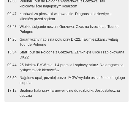
12:30
Peleton Tour de Pologne wystartował z Gorzowa. Tak
kibicowaliście najlepszym kolarzom
09:47
Łapówki za pieczątki w dowodzie. Diagnosta i dziewięciu
klientów przed sądem
08:48
Wielkie ściganie rusza z Gorzowa. Czas na trzeci etap Tour de
Pologne
14:26
Gigantyczny napis na polu przy DK22. Tak mieszkańcy witają
Tour de Pologne
13:54
Start Tour de Pologne z Gorzowa. Zamknięte ulice i zablokowana
DK22
09:44
25-latek w BMW miał 1,4 promila i sądowy zakaz. Na drogach są
tysiące takich kierowców
08:50
Najpierw upał, później burze. IMGW wydało ostrzeżenie drugiego
stopnia
17:12
Spalona hala przy Targowej idzie do rozbiórki. Jest ostateczna
decyzja