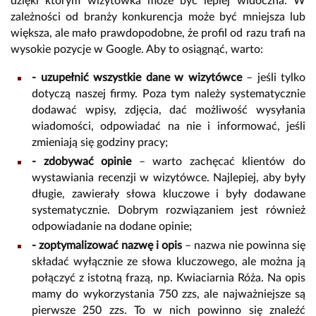
dzięki którym wizytówka może być lepiej widoczna. W
zależności od branży konkurencja może być mniejsza lub
większa, ale mało prawdopodobne, że profil od razu trafi na
wysokie pozycje w Google. Aby to osiągnąć, warto:
- uzupełnić wszystkie dane w wizytówce
– jeśli tylko
dotyczą naszej firmy. Poza tym należy systematycznie
dodawać wpisy, zdjęcia, dać możliwość wysyłania
wiadomości, odpowiadać na nie i informować, jeśli
zmieniają się godziny pracy;
- zdobywać opinie
– warto zachęcać klientów do
wystawiania recenzji w wizytówce. Najlepiej, aby były
długie, zawierały słowa kluczowe i były dodawane
systematycznie. Dobrym rozwiązaniem jest również
odpowiadanie na dodane opinie;
- zoptymalizować nazwę i opis
– nazwa nie powinna się
składać wyłącznie ze słowa kluczowego, ale można ją
połączyć z istotną frazą, np. Kwiaciarnia Róża. Na opis
mamy do wykorzystania 750 zzs, ale najważniejsze są
pierwsze 250 zzs. To w nich powinno się znaleźć