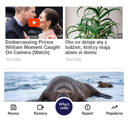
Włącz
radio
Newsy
Kamera
Raport
Popularne