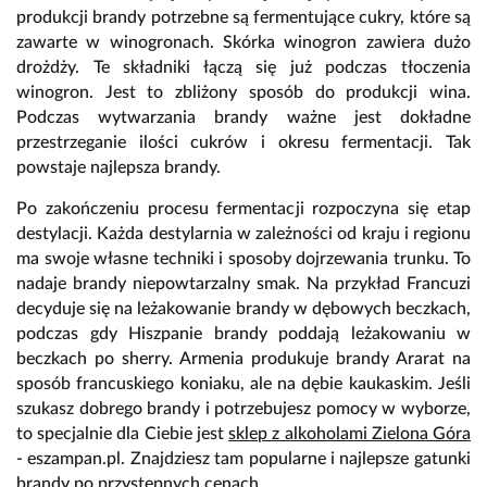
produkcji brandy potrzebne są fermentujące cukry, które są
zawarte w winogronach. Skórka winogron zawiera dużo
drożdży. Te składniki łączą się już podczas tłoczenia
winogron. Jest to zbliżony sposób do produkcji wina.
Podczas wytwarzania brandy ważne jest dokładne
przestrzeganie ilości cukrów i okresu fermentacji. Tak
powstaje najlepsza brandy.
Po zakończeniu procesu fermentacji rozpoczyna się etap
destylacji. Każda destylarnia w zależności od kraju i regionu
ma swoje własne techniki i sposoby dojrzewania trunku. To
nadaje brandy niepowtarzalny smak. Na przykład Francuzi
decyduje się na leżakowanie brandy w dębowych beczkach,
podczas gdy Hiszpanie brandy poddają leżakowaniu w
beczkach po sherry. Armenia produkuje brandy Ararat na
sposób francuskiego koniaku, ale na dębie kaukaskim. Jeśli
szukasz dobrego brandy i potrzebujesz pomocy w wyborze,
to specjalnie dla Ciebie jest
sklep z alkoholami Zielona Góra
- eszampan.pl. Znajdziesz tam popularne i najlepsze gatunki
brandy po przystępnych cenach.