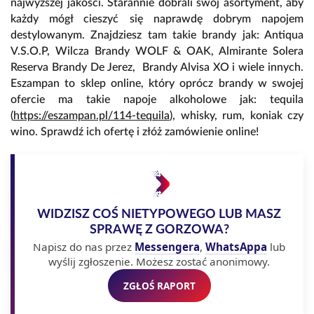
najwyższej jakości. Starannie dobrali swój asortyment, aby
każdy mógł cieszyć się naprawdę dobrym napojem
destylowanym. Znajdziesz tam takie brandy jak: Antiqua
V.S.O.P, Wilcza Brandy WOLF & OAK, Almirante Solera
Reserva Brandy De Jerez, Brandy Alvisa XO i wiele innych.
Eszampan to sklep online, który oprócz brandy w swojej
ofercie ma takie napoje alkoholowe jak: tequila
(
https://eszampan.pl/114-tequila
)
, whisky, rum, koniak czy
wino. Sprawdź ich ofertę i złóż zamówienie online!
WIDZISZ COŚ NIETYPOWEGO LUB MASZ
SPRAWĘ Z GORZOWA?
Napisz do nas przez
Messengera
,
WhatsAppa
lub
wyślij zgłoszenie. Możesz zostać anonimowy.
ZGŁOŚ RAPORT