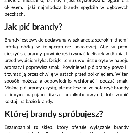
zawiera mieszankę brandy i jest etykietowana zgodnie z
okresem, jaki najmłodsza brandy spędziła w dębowych
beczkach.
Jak pić brandy?
Brandy jest zwykle podawana w szklance z szerokim dnem i
krótką nóżką w temperaturze pokojowej. Aby w pełni
cieszyć się brandy, powinieneś trzymać kieliszek w dłoniach
przed wypiciem łyka. Dzięki temu uwolnisz ukryte w napoju
aromaty i poprawisz smak. Powinieneś pić brandy powoli i
trzymać ją przez chwilę w ustach przed połknięciem. W ten
sposób możesz ją odpowiednio wchłonąć i poczuć smak.
Można pić brandy czystą, ale możesz także połączyć brandy
z innymi napojami (także bezalkoholowymi), lub zrobić
koktajl na bazie brandy.
Której brandy spróbujesz?
Eszampan.pl to sklep, który oferuje wyłącznie brandy