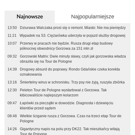
Najpopularniejsze
Najnowsze
13:50
Dziurawa Walczaka prosi się o remont. Miasto: Nie ma pieniędzy
11:21
Wypadek na S3. Ciężarówka uderzyła w pojazd służby drogowej
10:07
Przerwy w pracach nie będzie. Rusza drugi etap budowy
północnej obwodnicy Gorzowa za 151 mln zł
09:32
Gorzowski Matrix: Dwie minuty sławy, czyli jak gorzowska władza
obraziła się na Tour de Pologne
14:39
Drogowy absurd do poprawy. Rondo Gdańskie czeka korekta
oznakowania
13:16
Śmiertelny wirus w schronisku. Trzy psy nie żyją, ruszyła zbiórka
12:30
Peleton Tour de Pologne wystartował z Gorzowa. Tak
kibicowaliście najlepszym kolarzom
09:47
Łapówki za pieczątki w dowodzie. Diagnosta i dziewięciu
klientów przed sądem
08:48
Wielkie ściganie rusza z Gorzowa. Czas na trzeci etap Tour de
Pologne
14:26
Gigantyczny napis na polu przy DK22. Tak mieszkańcy witają
Tour de Pologne