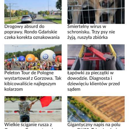
Drogowy absurd do
Śmiertelny wirus w
poprawy. Rondo Gdańskie
schronisku. Trzy psy nie
czeka korekta oznakowania
żyją, ruszyła zbiórka
Peleton Tour de Pologne
Łapówki za pieczątki w
wystartował z Gorzowa. Tak
dowodzie. Diagnosta i
kibicowaliście najlepszym
dziewięciu klientów przed
kolarzom
sądem
Wielkie ściganie rusza z
Gigantyczny napis na polu