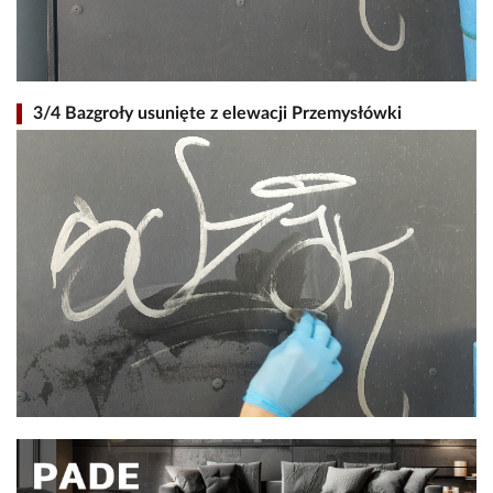
3/4 Bazgroły usunięte z elewacji Przemysłówki