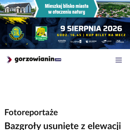
Fotoreportaże
Bazgroły usunięte z elewacji