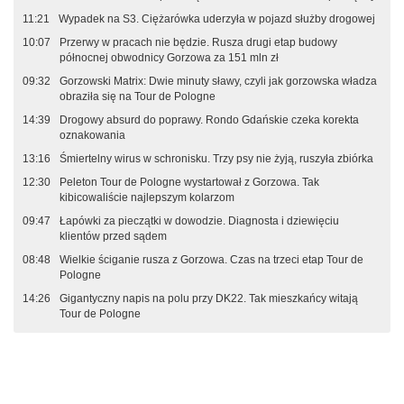
11:21
Wypadek na S3. Ciężarówka uderzyła w pojazd służby drogowej
10:07
Przerwy w pracach nie będzie. Rusza drugi etap budowy
północnej obwodnicy Gorzowa za 151 mln zł
09:32
Gorzowski Matrix: Dwie minuty sławy, czyli jak gorzowska władza
obraziła się na Tour de Pologne
14:39
Drogowy absurd do poprawy. Rondo Gdańskie czeka korekta
oznakowania
13:16
Śmiertelny wirus w schronisku. Trzy psy nie żyją, ruszyła zbiórka
12:30
Peleton Tour de Pologne wystartował z Gorzowa. Tak
kibicowaliście najlepszym kolarzom
09:47
Łapówki za pieczątki w dowodzie. Diagnosta i dziewięciu
klientów przed sądem
08:48
Wielkie ściganie rusza z Gorzowa. Czas na trzeci etap Tour de
Pologne
14:26
Gigantyczny napis na polu przy DK22. Tak mieszkańcy witają
Tour de Pologne