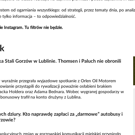
estem od ogarniania wszystkiego: od strategii, przez tematy dnia, po an
ie tylko informacja – to odpowiedzialność.
e Instagram. Tu filtrów nie będzie.
ak
a Stali Gorzów w Lublinie. Thomsen i Paluch nie obronili
 wyraźnie przegrała wyjazdowe spotkanie z Orlen Oil Motorem
owianie przystąpili do rywalizacji poważnie osłabieni brakiem
acka Holdera oraz Adama Bednara. Wobec wygranej gospodarzy w
onusowy trafił na konto drużyny z Lublina.
ych dziury. Kto naprawdę zapłaci za „darmowe” autobusy i
rzowie?
lucyjnych zmian w gorzowskiej komunikacji miejskiej przyniosło