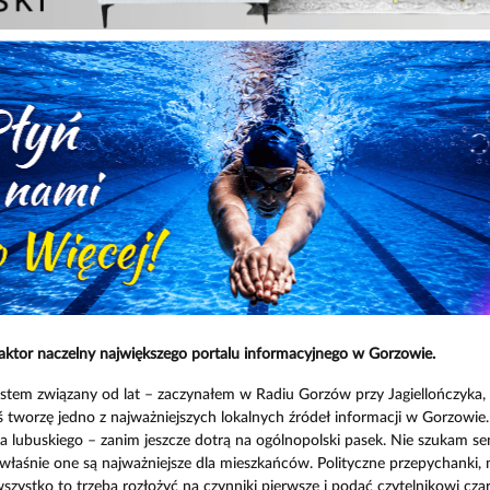
aktor naczelny największego portalu informacyjnego w Gorzowie.
stem związany od lat – zaczynałem w Radiu Gorzów przy Jagiellończyka,
 tworzę jedno z najważniejszych lokalnych źródeł informacji w Gorzowi
lubuskiego – zanim jeszcze dotrą na ogólnopolski pasek. Nie szukam se
właśnie one są najważniejsze dla mieszkańców. Polityczne przepychanki,
szystko to trzeba rozłożyć na czynniki pierwsze i podać czytelnikowi cza