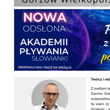
Twórca i red
Z mediami je
Gorzów. Dziś
województwa 
bo wiem, że 
drzwiami – w