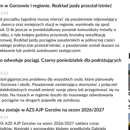
 w Gorzowie i regionie. Rozkład jazdy przestał istnieć
13:59
 od początku tygodnia muszą mierzyć się pasażerowie odprawiający
 dworca oraz mniejszych stacji w regionie, wymknęła się spod
roli. O ile jeszcze w poniedziałkowy poranek komunikaty mówiły o
aliżu, o tyle kolejne godziny przyniosły brutalną weryfikację
borowej. Rozkład jazdy pociągów pasażerskich w północnej części
iego praktycznie przestał istnieć, a pasażerowie zostali skazani na
ekiwanie lub podróż autobusami zastępczymi.
 odwołuje pociągi. Czarny poniedziałek dla podróżujących
10:23
niósł gigantyczne problemy dla wszystkich osób, które planowały
 Gorzowa i okolic. Pasażerowie zamierzający skorzystać z połączeń
 dalekobieżnych musieli zmienić swoje plany lub przygotować się na
dróże. Na trasach w regionie doszło do masowego odwoływania
t pociągów na drogach pojawiły się autobusy.
cka zostaje w AZS AJP Gorzów na sezon 2026/2027
09:19
 KS AZS AJP Gorzów na sezon 2026/2027 nabiera coraz
ztałtów. Kontrakt z gorzowskim klubem przedłużyła Gabriela