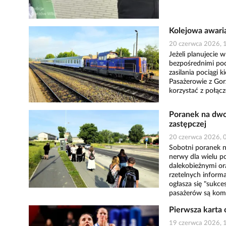
Kolejowa awaria
20 czerwca 2026, 
Jeżeli planujecie 
bezpośrednimi poci
zasilania pociągi
Pasażerowie z Gor
korzystać z połącz
Poranek na dwo
zastępczej
20 czerwca 2026, 
Sobotni poranek na
nerwy dla wielu p
dalekobieżnymi or
rzetelnych informa
ogłasza się "sukc
pasażerów są komp
Pierwsza karta 
19 czerwca 2026, 