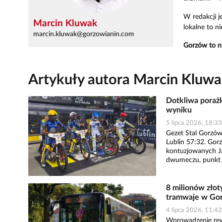
W redakcji j
Marcin Kluwak
lokalne to n
marcin.kluwak@gorzowianin.com
Gorzów to ni
Artykuły autora Marcin Kluw
Dotkliwa porażk
wyniku
5 lipca 2026, 18:33
Gezet Stal Gorzów
Lublin 57:32. Gorz
kontuzjowanych J
dwumeczu, punkt b
8 milionów złot
tramwaje w Go
4 lipca 2026, 11:42
Wprowadzenie rewo